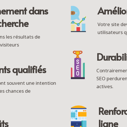
nnement dans
Amélior
cherche
Votre site de
utilisateurs 
s les résultats de
visiteurs
Durabili
nts qualifiés
Contrairement
SEO perduren
ont souvent une intention
actives.
les chances de
Renforc
ts
ligne