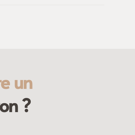
te un
on ?