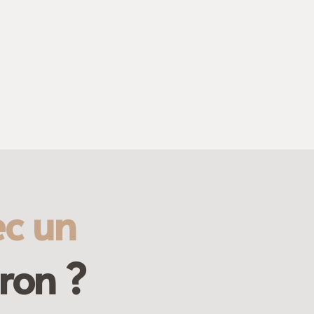
ec un
ron ?