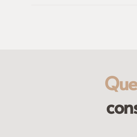
Quel
con