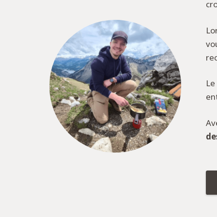
cro
Lo
vo
re
Le
en
Av
de